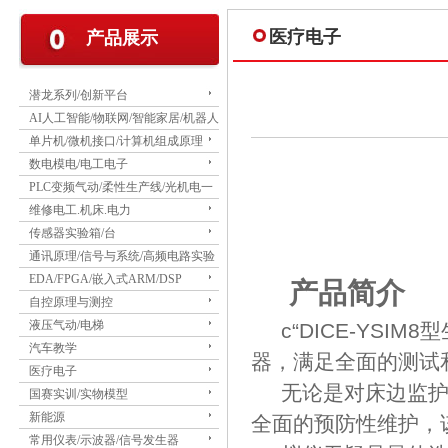
医疗电子
产品展示
潜龙系列/创新平台
AI人工智能/物联网/智能家居/机器人
单片机/微机接口/计算机组成原理
数电模电/电工电子
PLC变频气动/柔性生产线/光机电一
体
维修电工.机床.电力
传感器实验箱/台
通讯原理/信号与系统/高频电路实验
箱
EDA/FPGA/嵌入式ARM/DSP
产品简介
自控原理与测控
液压气动/电梯
c“DICE-YS
汽车教学
器，满足全面的测试
医疗电子
无论是对床边监
国赛实训/实物模型
新能源
全面的预防性维护，
常用仪表/示波器/信号发生器