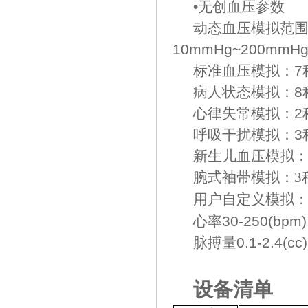
•无创血压参数
动态血压模拟范围：脉
10mmHg~200mm
标准血压模拟：7
病人状态模拟：8
心律失常模拟：2
呼吸干扰模拟：
3
新生儿血压模拟
腕式袖带模拟：
3
用户自定义模拟
心率30-250(bpm)
脉搏量
0.1-2.4(cc)
设备清单